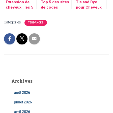
Extension de
Top 5 des sites
Tie and Dye
cheveux : les 5
de codes
pour Cheveux
tendances
promo en
Longs :
incontournables
Belgique en
Conseils et
Catégories :
de 2024 pour
2026 :
Astuces Beauté
TENDANCES
sublimer votre
Codepromotion.
avec des
chevelure
be et ses
Colorations
concurrents
Éphémères
Archives
août 2026
juillet 2026
avril 2026