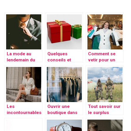
La mode au
Quelques
Comment se
lendemain du
conseils et
vetir pour un
déconfinement
idées de
anniversaire ?
cadeaux
Les
Ouvrir une
Tout savoir sur
incontournables
boutique dans
le surplus
d’un dressing :
sa ville,
militaire
pour un look
comment s’y