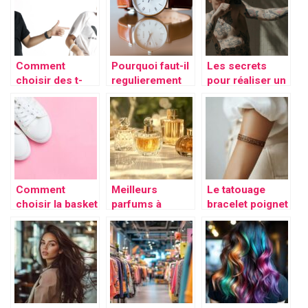
élégant tout au
prendre ?
long de l’année !
Comment
Pourquoi faut-il
Les secrets
choisir des t-
regulierement
pour réaliser un
shirts
changer le
tatouage
ecoresponsable
bracelet de vos
temporaire
s ?
montres ?
réaliste
Comment
Meilleurs
Le tatouage
choisir la basket
parfums à
bracelet poignet
femme
acheter pour
pour femme
tendance idéale
elle en 2024 :
avec initiale : les
pour chaque
découvrez les
precautions
saison
parfums
avant et apres la
cruelty-free des
seance
stars