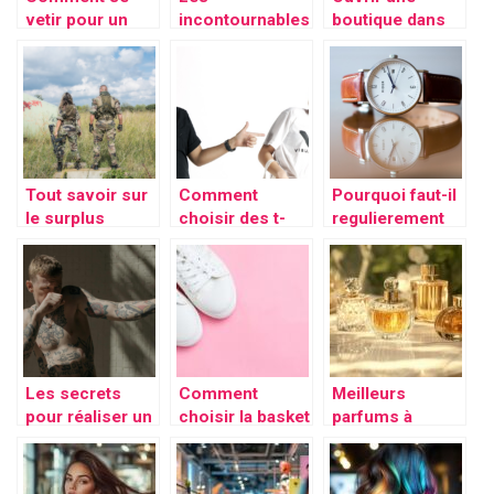
vetir pour un
incontournables
boutique dans
anniversaire ?
d’un dressing :
sa ville,
pour un look
comment s’y
élégant tout au
prendre ?
long de l’année !
Tout savoir sur
Comment
Pourquoi faut-il
le surplus
choisir des t-
regulierement
militaire
shirts
changer le
ecoresponsable
bracelet de vos
s ?
montres ?
Les secrets
Comment
Meilleurs
pour réaliser un
choisir la basket
parfums à
tatouage
femme
acheter pour
temporaire
tendance idéale
elle en 2024 :
réaliste
pour chaque
découvrez les