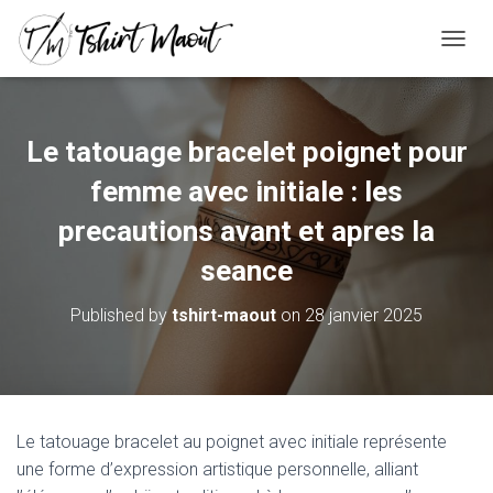
OUVRI
Le tatouage bracelet poignet pour
femme avec initiale : les
precautions avant et apres la
seance
Published by
tshirt-maout
on
28 janvier 2025
Le tatouage bracelet au poignet avec initiale représente
une forme d’expression artistique personnelle, alliant