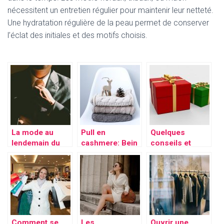
nécessitent un entretien régulier pour maintenir leur netteté.
Une hydratation régulière de la peau permet de conserver
l’éclat des initiales et des motifs choisis.
La mode au
Pull en
Quelques
lendemain du
cashmere: Bein
conseils et
déconfinement
au chaud pour
idées de
l’hiver!
cadeaux
Comment se
Les
Ouvrir une