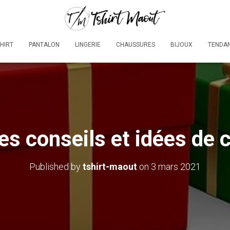
SHIRT
PANTALON
LINGERIE
CHAUSSURES
BIJOUX
TENDA
es conseils et idées de 
Published by
tshirt-maout
on
3 mars 2021