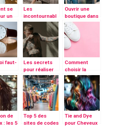
nt se
Les
Ouvrir une
our un
incontournabl
boutique dans
saire ?
es d’un
sa ville,
dressing :
comment s’y
pour un look
prendre ?
élégant tout
au long de
l’année !
i faut-
Les secrets
Comment
pour réaliser
choisir la
erement
un tatouage
basket femme
 le
temporaire
tendance
t de
réaliste
idéale pour
ntres ?
chaque saison
ion de
Top 5 des
Tie and Dye
 : les 5
sites de codes
pour Cheveux
ces
promo en
Longs :