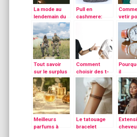
La mode au
Pull en
Comme
lendemain du
cashmere:
vetir p
déconfinemen
Bein au chaud
anniver
t
pour l’hiver!
Tout savoir
Comment
Pourquo
sur le surplus
choisir des t-
il
militaire
shirts
reguli
ecoresponsabl
changer
es ?
bracele
vos mo
Meilleurs
Le tatouage
Extens
parfums à
bracelet
cheveux
acheter pour
poignet pour
tendan