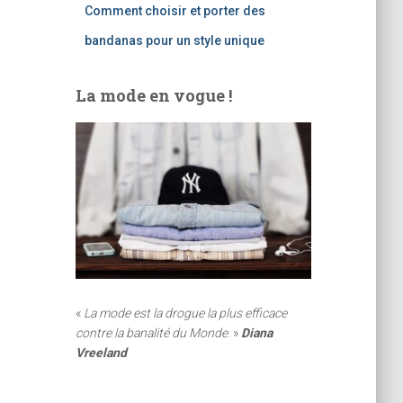
Comment choisir et porter des
bandanas pour un style unique
La mode en vogue !
«
La mode est la drogue la plus efficace
contre la banalité du Monde
. »
Diana
Vreeland