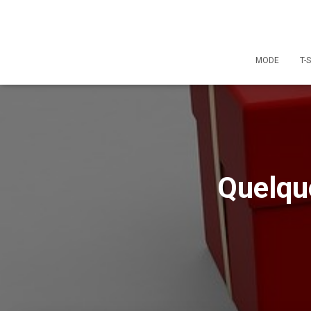
MODE
T-
Quelqu