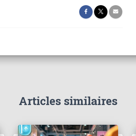
urnabl
Belgique en
Conseils et
2024
2026 :
Astuces
blimer
Codepromotio
Beauté avec
n.be et ses
des
ure
concurrents
Colorations
Éphémères
Articles similaires