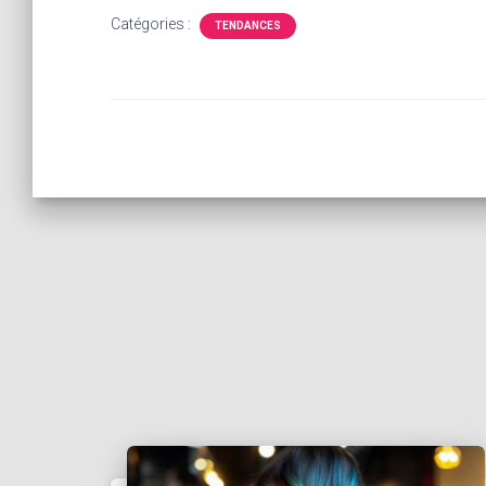
elle en 2024 :
femme avec
inconto
Catégories :
TENDANCES
découvrez les
initiale : les
es de 
parfums
precautions
pour su
cruelty-free
avant et apres
votre
des stars
la seance
chevel