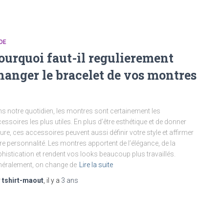
DE
ourquoi faut-il regulierement
hanger le bracelet de vos montres
s notre quotidien, les montres sont certainement les
essoires les plus utiles. En plus d’être esthétique et de donner
eure, ces accessoires peuvent aussi définir votre style et affirmer
re personnalité. Les montres apportent de l’élégance, de la
histication et rendent vos looks beaucoup plus travaillés.
éralement, on change de
Lire la suite
r
tshirt-maout
, il y a
3 ans