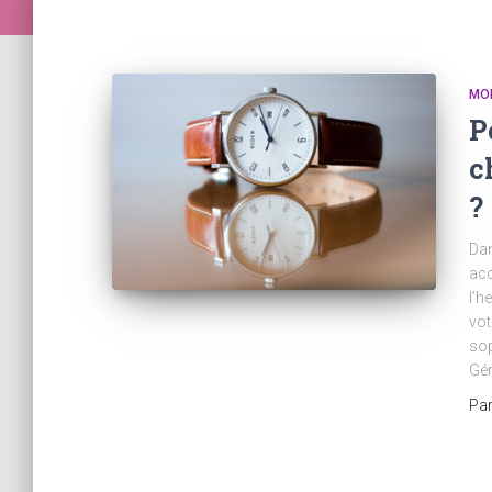
MO
P
c
?
Dan
acc
l’h
vot
sop
Gén
Pa