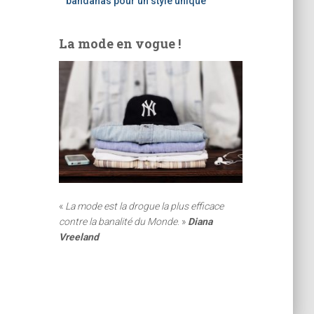
bandanas pour un style unique
La mode en vogue !
«
La mode est la drogue la plus efficace
contre la banalité du Monde
. »
Diana
Vreeland