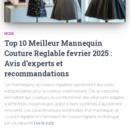
MODE
Top 10 Meilleur Mannequin
Couture Reglable fevrier 2025 :
Avis d’experts et
recommandations
Les mannequins de couture réglables représentent des outils
indispensables pour la création vestimentaire. Ces accessoires
permettent aux créateurs de confectionner des vêtements adaptés
à différentes morphologies grâce à leurs systèmes d'ajustement
innovants. Les caractéristiques essentielles d'un mannequin de
couture réglable Un mannequin de couture réglable se distingue
par sa capacité
Lire la suite