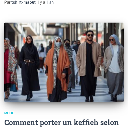
Par
tshirt-maout
, il y a
1 an
MODE
Comment porter un keffieh selon