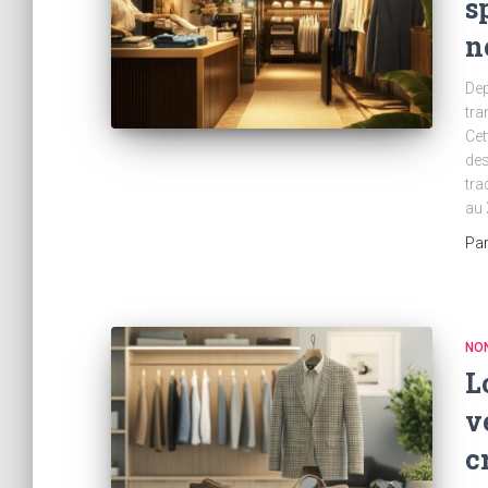
s
n
Dep
tra
Cet
des
tra
au 
Pa
NO
L
v
c