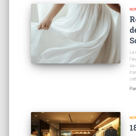
NO
R
d
S
La 
l'a
sa 
tra
cet
Pa
NO
1