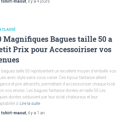
r
tshirt-maout
, il y a
4 jours
N CLASSÉ
0 Magnifiques Bagues taille 50 a
etit Prix pour Accessoiriser vos
enues
 bagues taille 50 représentent un excellent moyen d'embellir vos
ues avec style sans vous ruiner. Ces bijoux fantaisie allient
gance et prix attractifs, permettant d'accessoiriser chaque look
on vos envies. Les bagues fantaisie dorées en taille 50 Les
ues dorées séduisent par leur éclat chaleureux et leur
ptabilité à
Lire la suite
r
tshirt-maout
, il y a
1 an