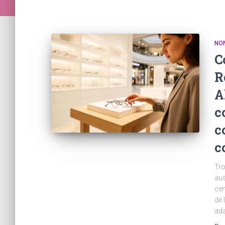
NO
C
R
A
c
c
c
Tro
aus
cen
de 
ada