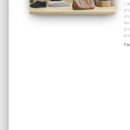
L'a
pro
ima
les
pro
pro
Pa