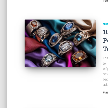
Pa
NO
1
P
T
Les
ten
élé
sel
bag
ada
Pa