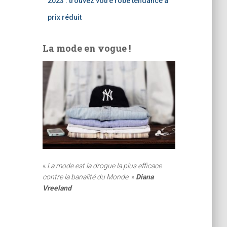
2023 : trouvez votre robe tendance à
prix réduit
La mode en vogue !
«
La mode est la drogue la plus efficace
contre la banalité du Monde
. »
Diana
Vreeland