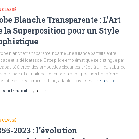
N CLASSÉ
obe Blanche Transparente : L’Art
e la Superposition pour un Style
ophistique
robe blanche transparente incarne une alliance parfaite entre
udace et la délicatesse. Cette pièce emblématique se distingue par
capacité à créer des silhouettes élégantes grâce à un jeu subtil de
nsparences. La maîtrise de l'art de la superposition transforme
te robe en un vêtement raffiné, adapté à diverses
Lire la suite
r
tshirt-maout
, il y a
1 an
N CLASSÉ
855-2023 : l’évolution