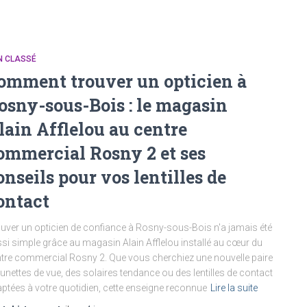
N CLASSÉ
omment trouver un opticien à
osny-sous-Bois : le magasin
lain Afflelou au centre
ommercial Rosny 2 et ses
onseils pour vos lentilles de
ontact
uver un opticien de confiance à Rosny-sous-Bois n'a jamais été
si simple grâce au magasin Alain Afflelou installé au cœur du
tre commercial Rosny 2. Que vous cherchiez une nouvelle paire
lunettes de vue, des solaires tendance ou des lentilles de contact
ptées à votre quotidien, cette enseigne reconnue
Lire la suite