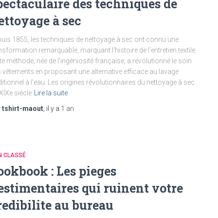
pectaculaire des techniques de
ettoyage à sec
uis 1855, les techniques de nettoyage à sec ont connu une
nsformation remarquable, marquant l'histoire de l'entretien textile.
te méthode, née de l'ingéniosité française, a révolutionné le soin
 vêtements en proposant une alternative efficace au lavage
ditionnel à l'eau. Les origines révolutionnaires du nettoyage à sec
XIXe siècle
Lire la suite
r
tshirt-maout
, il y a
1 an
N CLASSÉ
ookbook : Les pieges
estimentaires qui ruinent votre
redibilite au bureau